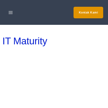
Skip
to
Kontak Kami
content
IT Maturity
Peran
IT
Maturity
Assessment
Pada
Perusahaan