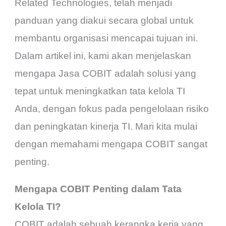
Related Technologies, telah menjadi
panduan yang diakui secara global untuk
membantu organisasi mencapai tujuan ini.
Dalam artikel ini, kami akan menjelaskan
mengapa Jasa COBIT adalah solusi yang
tepat untuk meningkatkan tata kelola TI
Anda, dengan fokus pada pengelolaan risiko
dan peningkatan kinerja TI. Mari kita mulai
dengan memahami mengapa COBIT sangat
penting.
Mengapa COBIT Penting dalam Tata
Kelola TI?
COBIT adalah sebuah kerangka kerja yang