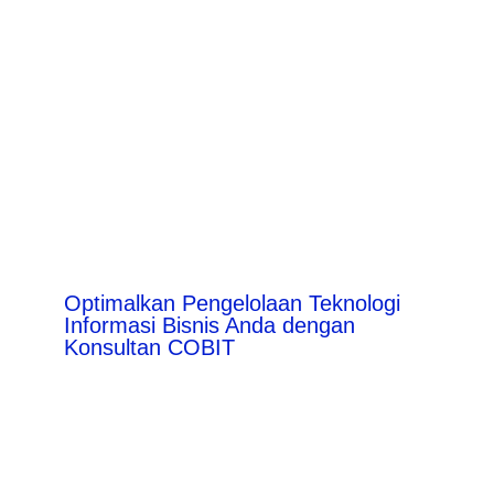
Optimalkan Pengelolaan Teknologi
Informasi Bisnis Anda dengan
Konsultan COBIT