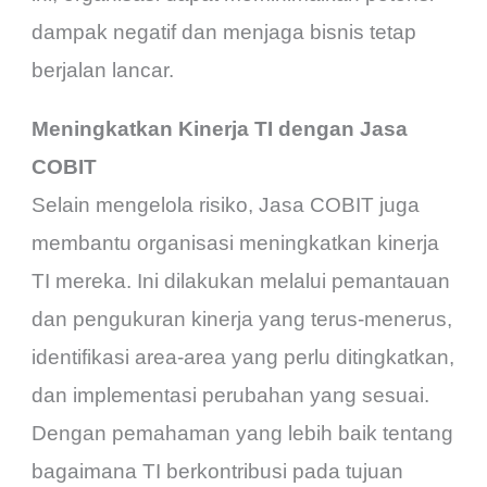
dampak negatif dan menjaga bisnis tetap
berjalan lancar.
Meningkatkan Kinerja TI dengan Jasa
COBIT
Selain mengelola risiko, Jasa COBIT juga
membantu organisasi meningkatkan kinerja
TI mereka. Ini dilakukan melalui pemantauan
dan pengukuran kinerja yang terus-menerus,
identifikasi area-area yang perlu ditingkatkan,
dan implementasi perubahan yang sesuai.
Dengan pemahaman yang lebih baik tentang
bagaimana TI berkontribusi pada tujuan