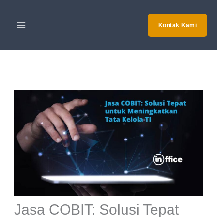
Skip
to
Kontak Kami
content
Jasa COBIT: Solusi Tepat