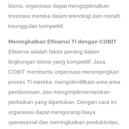
bisnis, organisasi dapat mengoptimalkan
investasi mereka dalam teknologi dan meraih
keunggulan kompetitif.
Meningkatkan Efisiensi TI dengan COBIT
Efisiensi adalah faktor penting dalam
lingkungan bisnis yang kompetitif. Jasa
COBIT membantu organisasi merampingkan
proses TI mereka, mengidentifikasi area-area
pemborosan, dan mengimplementasikan
perbaikan yang diperlukan. Dengan cara ini,
organisasi dapat mengurangi biaya
operasional dan meningkatkan produktivitas,