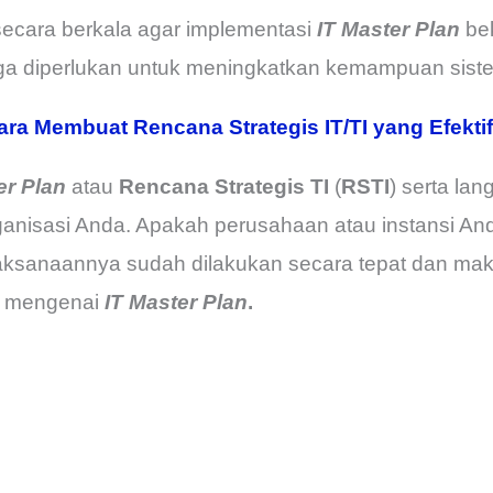
secara berkala agar implementasi
IT Master Plan
bek
juga diperlukan untuk meningkatkan kemampuan sist
ra Membuat Rencana Strategis IT/TI yang Efekti
er Plan
atau
Rencana Strategis TI
(
RSTI
) serta la
anisasi Anda. Apakah perusahaan atau instansi A
aksanaannya sudah dilakukan secara tepat dan ma
ut mengenai
IT Master Plan
.