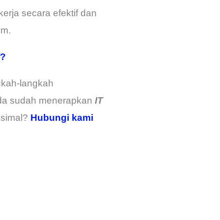
erja secara efektif dan
em.
f?
ngkah-langkah
nda sudah menerapkan
IT
ksimal?
Hubungi kami