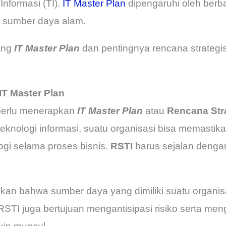
nformasi (TI).
IT Master Plan
dipengaruhi oleh berba
an sumber daya alam.
tang
IT
Master Plan
dan pentingnya rencana strategis 
T Master Plan
perlu menerapkan
IT Master Plan
atau
Rencana Stra
teknologi informasi, suatu organisasi bisa memastik
gi selama proses bisnis.
RSTI
harus sejalan dengan
kan bahwa sumber daya yang dimiliki suatu organis
. RSTI juga bertujuan mengantisipasi risiko serta men