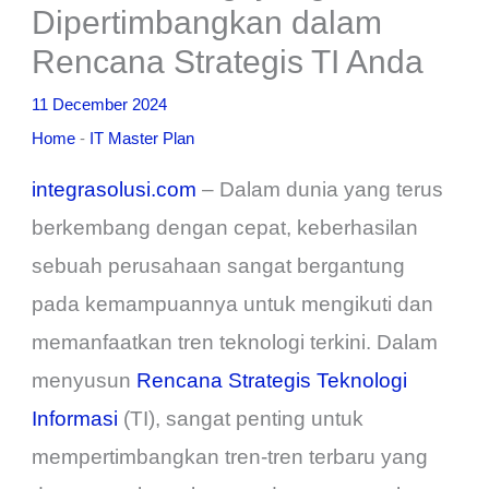
Dipertimbangkan dalam
Rencana Strategis TI Anda
11 December 2024
Home
-
IT Master Plan
integrasolusi.com
– Dalam dunia yang terus
berkembang dengan cepat, keberhasilan
sebuah perusahaan sangat bergantung
pada kemampuannya untuk mengikuti dan
memanfaatkan tren teknologi terkini. Dalam
menyusun
Rencana Strategis Teknologi
Informasi
(TI), sangat penting untuk
mempertimbangkan tren-tren terbaru yang