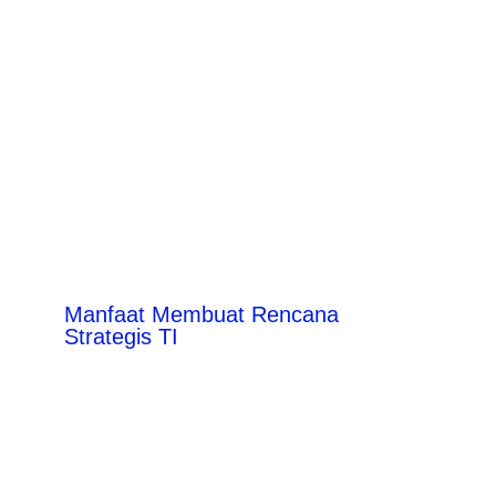
Manfaat Membuat Rencana
Strategis TI