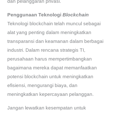
dan pelanggaran privasi.
Penggunaan Teknologi
Blockchain
Teknologi blockchain telah muncul sebagai
alat yang penting dalam meningkatkan
transparansi dan keamanan dalam berbagai
industri. Dalam rencana strategis TI,
perusahaan harus mempertimbangkan
bagaimana mereka dapat memanfaatkan
potensi blockchain untuk meningkatkan
efisiensi, mengurangi biaya, dan
meningkatkan kepercayaan pelanggan.
Jangan lewatkan kesempatan untuk