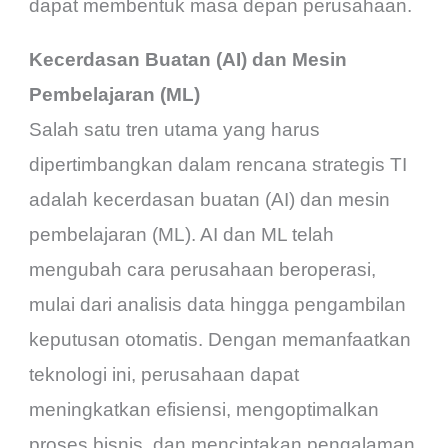
dapat membentuk masa depan perusahaan.
Kecerdasan Buatan (AI) dan Mesin
Pembelajaran (ML)
Salah satu tren utama yang harus
dipertimbangkan dalam rencana strategis TI
adalah kecerdasan buatan (AI) dan mesin
pembelajaran (ML). AI dan ML telah
mengubah cara perusahaan beroperasi,
mulai dari analisis data hingga pengambilan
keputusan otomatis. Dengan memanfaatkan
teknologi ini, perusahaan dapat
meningkatkan efisiensi, mengoptimalkan
proses bisnis, dan menciptakan pengalaman