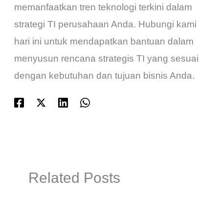
memanfaatkan tren teknologi terkini dalam
strategi TI perusahaan Anda. Hubungi kami
hari ini untuk mendapatkan bantuan dalam
menyusun rencana strategis TI yang sesuai
dengan kebutuhan dan tujuan bisnis Anda.
Related Posts