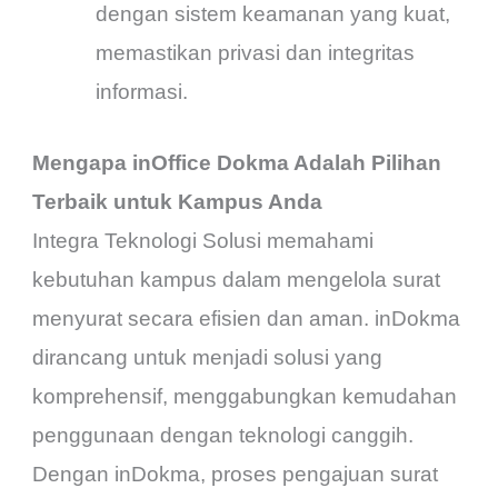
dengan sistem keamanan yang kuat,
memastikan privasi dan integritas
informasi.
Mengapa inOffice Dokma Adalah Pilihan
Terbaik untuk Kampus Anda
Integra Teknologi Solusi memahami
kebutuhan kampus dalam mengelola surat
menyurat secara efisien dan aman. inDokma
dirancang untuk menjadi solusi yang
komprehensif, menggabungkan kemudahan
penggunaan dengan teknologi canggih.
Dengan inDokma, proses pengajuan surat