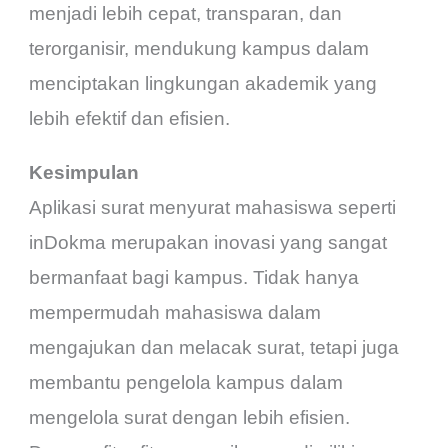
menjadi lebih cepat, transparan, dan
terorganisir, mendukung kampus dalam
menciptakan lingkungan akademik yang
lebih efektif dan efisien.
Kesimpulan
Aplikasi surat menyurat mahasiswa seperti
inDokma merupakan inovasi yang sangat
bermanfaat bagi kampus. Tidak hanya
mempermudah mahasiswa dalam
mengajukan dan melacak surat, tetapi juga
membantu pengelola kampus dalam
mengelola surat dengan lebih efisien.