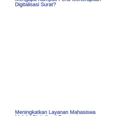
Digitalisasi Surat?
Meningkatkan Layanan Mahasiswa