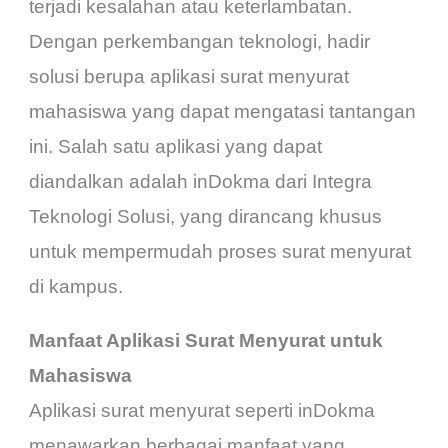
terjadi kesalahan atau keterlambatan.
Dengan perkembangan teknologi, hadir
solusi berupa aplikasi surat menyurat
mahasiswa yang dapat mengatasi tantangan
ini. Salah satu aplikasi yang dapat
diandalkan adalah inDokma dari Integra
Teknologi Solusi, yang dirancang khusus
untuk mempermudah proses surat menyurat
di kampus.
Manfaat Aplikasi Surat Menyurat untuk
Mahasiswa
Aplikasi surat menyurat seperti inDokma
menawarkan berbagai manfaat yang