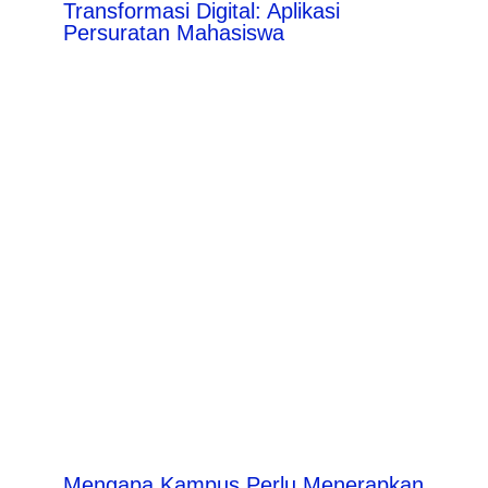
Transformasi Digital: Aplikasi
Persuratan Mahasiswa
Mengapa Kampus Perlu Menerapkan