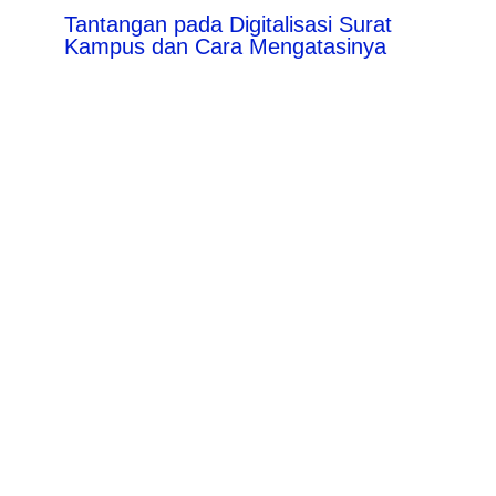
Tantangan pada Digitalisasi Surat
Kampus dan Cara Mengatasinya