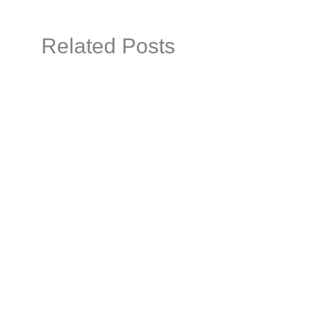
Related Posts