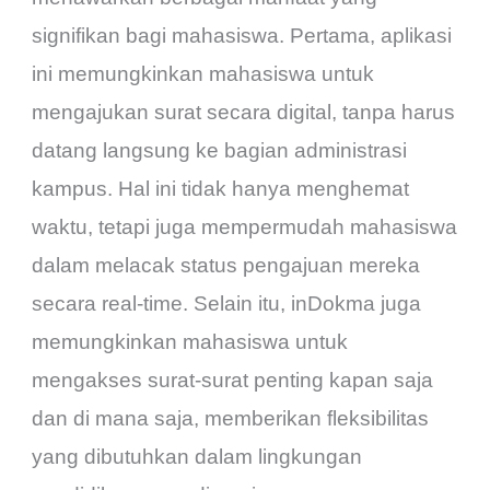
signifikan bagi mahasiswa. Pertama, aplikasi
ini memungkinkan mahasiswa untuk
mengajukan surat secara digital, tanpa harus
datang langsung ke bagian administrasi
kampus. Hal ini tidak hanya menghemat
waktu, tetapi juga mempermudah mahasiswa
dalam melacak status pengajuan mereka
secara real-time. Selain itu, inDokma juga
memungkinkan mahasiswa untuk
mengakses surat-surat penting kapan saja
dan di mana saja, memberikan fleksibilitas
yang dibutuhkan dalam lingkungan