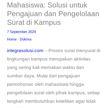
Mahasiswa: Solusi untuk
Pengajuan dan Pengelolaan
Surat di Kampus
7 September 2024
Home
-
Dokma
integrasolusi.com
– Proses surat menyurat di
lingkungan kampus merupakan aktivitas
yang sering kali memakan waktu dan
sumber daya. Mulai dari pengajuan
permohonan oleh mahasiswa hingga
pengelolaan surat oleh pihak kampus, setiap
langkah membutuhkan ketelitian agar tidak