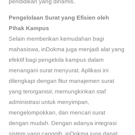
pendidikan yang dinamis.
Pengelolaan Surat yang Efisien oleh
Pihak Kampus
Selain memberikan kemudahan bagi
mahasiswa, inDokma juga menjadi alat yang
efektif bagi pengelola kampus dalam
menangani surat menyurat. Aplikasi ini
dilengkapi dengan fitur manajemen surat
yang terorganisir, memungkinkan staf
administrasi untuk menyimpan,
mengelompokkan, dan mencari surat
dengan mudah. Dengan adanya integrasi
sistem yang canggih, inDokma juga dapat