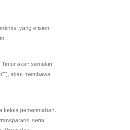
dinasi yang efisien
ni.
a Timur akan semakin
s (IoT), akan membawa
a kelola pemerintahan.
transparansi serta