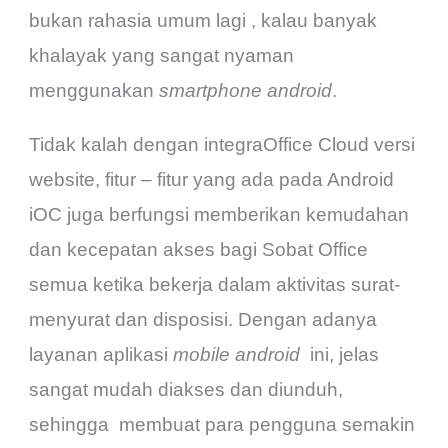
bukan rahasia umum lagi , kalau banyak
khalayak yang sangat nyaman
menggunakan
smartphone
android
.
Tidak kalah dengan integraOffice Cloud versi
website, fitur – fitur yang ada pada Android
iOC juga berfungsi memberikan kemudahan
dan kecepatan akses bagi Sobat Office
semua ketika bekerja dalam aktivitas surat-
menyurat dan disposisi. Dengan adanya
layanan aplikasi
mobile android
ini, jelas
sangat mudah diakses dan diunduh,
sehingga membuat para pengguna semakin