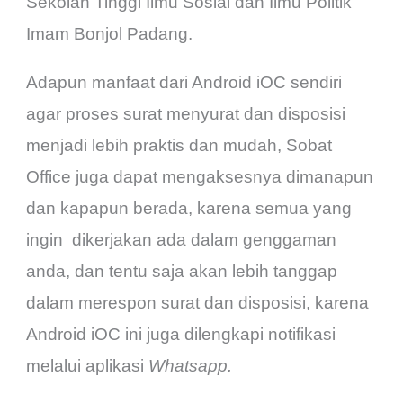
Sekolah Tinggi Ilmu Sosial dan Ilmu Politik
Imam Bonjol Padang.
Adapun manfaat dari Android iOC sendiri
agar proses surat menyurat dan disposisi
menjadi lebih praktis dan mudah, Sobat
Office juga dapat mengaksesnya dimanapun
dan kapapun berada, karena semua yang
ingin dikerjakan ada dalam genggaman
anda, dan tentu saja akan lebih tanggap
dalam merespon surat dan disposisi, karena
Android iOC ini juga dilengkapi notifikasi
melalui aplikasi
Whatsapp.