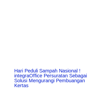
Hari Peduli Sampah Nasional !
integraOffice Persuratan Sebagai
Solusi Mengurangi Pembuangan
Kertas