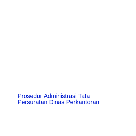
Prosedur Administrasi Tata
Persuratan Dinas Perkantoran