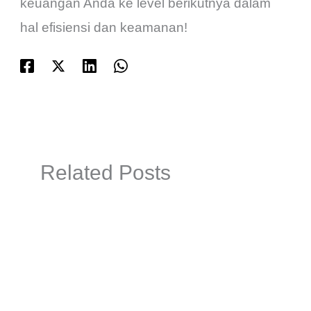
keuangan Anda ke level berikutnya dalam
hal efisiensi dan keamanan!
Related Posts