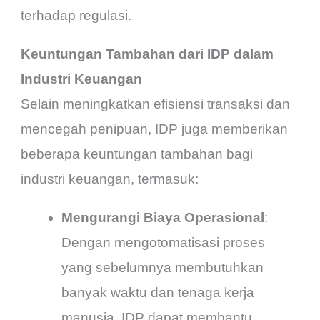
terhadap regulasi.
Keuntungan Tambahan dari IDP dalam
Industri Keuangan
Selain meningkatkan efisiensi transaksi dan
mencegah penipuan, IDP juga memberikan
beberapa keuntungan tambahan bagi
industri keuangan, termasuk:
Mengurangi Biaya Operasional
:
Dengan mengotomatisasi proses
yang sebelumnya membutuhkan
banyak waktu dan tenaga kerja
manusia, IDP dapat membantu