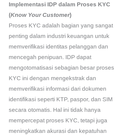
Implementasi IDP dalam Proses KYC
(
Know Your Customer
)
Proses KYC adalah bagian yang sangat
penting dalam industri keuangan untuk
memverifikasi identitas pelanggan dan
mencegah penipuan. IDP dapat
mengotomatisasi sebagian besar proses
KYC ini dengan mengekstrak dan
memverifikasi informasi dari dokumen
identifikasi seperti KTP, paspor, dan SIM
secara otomatis. Hal ini tidak hanya
mempercepat proses KYC, tetapi juga
meningkatkan akurasi dan kepatuhan