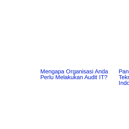
Mengapa Organisasi Anda
Pan
Perlu Melakukan Audit IT?
Tekn
Ind