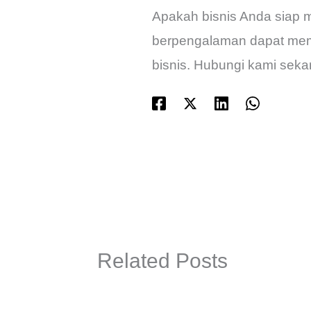
Apakah bisnis Anda siap
berpengalaman dapat memb
bisnis. Hubungi kami sek
Related Posts