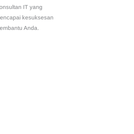
nsultan IT yang
mencapai kesuksesan
membantu Anda.