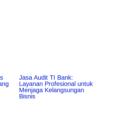
is
Jasa Audit TI Bank:
ang
Layanan Profesional untuk
Menjaga Kelangsungan
Bisnis