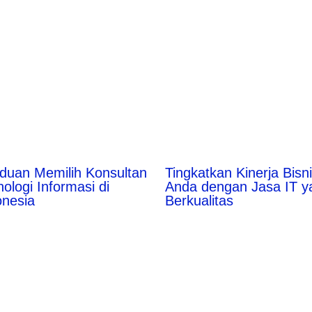
duan Memilih Konsultan
Tingkatkan Kinerja Bisn
ologi Informasi di
Anda dengan Jasa IT y
onesia
Berkualitas