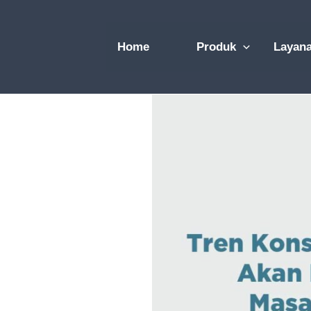
Skip
to
Home
Produk
Layan
content