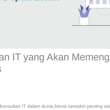
tan IT yang Akan Memeng
s
konsultan IT dalam dunia bisnis semakin penting se