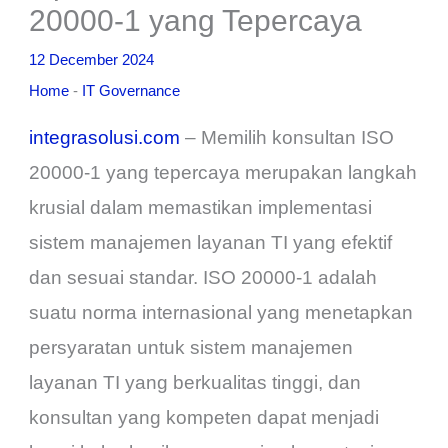
20000-1 yang Tepercaya
12 December 2024
Home
-
IT Governance
integrasolusi.com
– Memilih konsultan ISO
20000-1 yang tepercaya merupakan langkah
krusial dalam memastikan implementasi
sistem manajemen layanan TI yang efektif
dan sesuai standar. ISO 20000-1 adalah
suatu norma internasional yang menetapkan
persyaratan untuk sistem manajemen
layanan TI yang berkualitas tinggi, dan
konsultan yang kompeten dapat menjadi