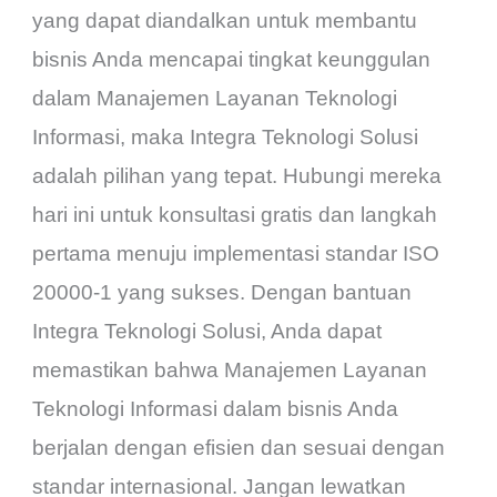
yang dapat diandalkan untuk membantu
bisnis Anda mencapai tingkat keunggulan
dalam Manajemen Layanan Teknologi
Informasi, maka Integra Teknologi Solusi
adalah pilihan yang tepat. Hubungi mereka
hari ini untuk konsultasi gratis dan langkah
pertama menuju implementasi standar ISO
20000-1 yang sukses. Dengan bantuan
Integra Teknologi Solusi, Anda dapat
memastikan bahwa Manajemen Layanan
Teknologi Informasi dalam bisnis Anda
berjalan dengan efisien dan sesuai dengan
standar internasional. Jangan lewatkan