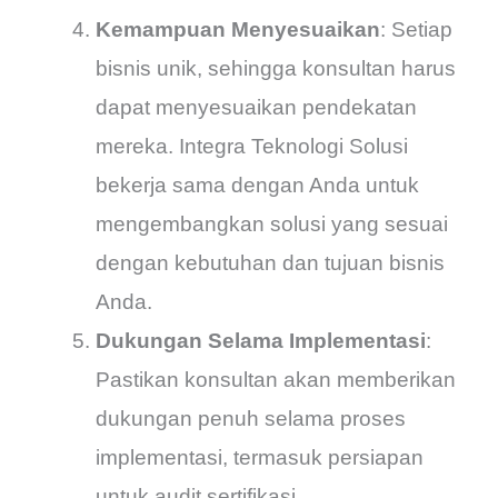
Kemampuan Menyesuaikan
: Setiap
bisnis unik, sehingga konsultan harus
dapat menyesuaikan pendekatan
mereka. Integra Teknologi Solusi
bekerja sama dengan Anda untuk
mengembangkan solusi yang sesuai
dengan kebutuhan dan tujuan bisnis
Anda.
Dukungan Selama Implementasi
:
Pastikan konsultan akan memberikan
dukungan penuh selama proses
implementasi, termasuk persiapan
untuk audit sertifikasi.