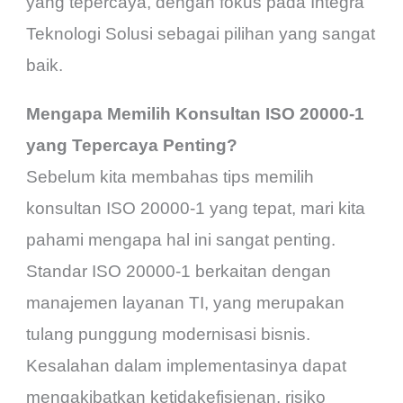
yang tepercaya, dengan fokus pada Integra
Teknologi Solusi sebagai pilihan yang sangat
baik.
Mengapa Memilih Konsultan ISO 20000-1
yang Tepercaya Penting?
Sebelum kita membahas tips memilih
konsultan ISO 20000-1 yang tepat, mari kita
pahami mengapa hal ini sangat penting.
Standar ISO 20000-1 berkaitan dengan
manajemen layanan TI, yang merupakan
tulang punggung modernisasi bisnis.
Kesalahan dalam implementasinya dapat
mengakibatkan ketidakefisienan, risiko