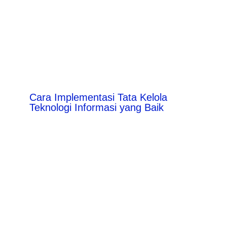
Cara Implementasi Tata Kelola
Teknologi Informasi yang Baik