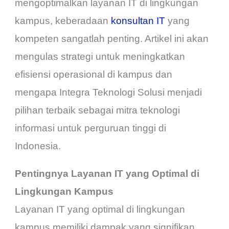
mengoptimalkan layanan IT di lingkungan
kampus, keberadaan
konsultan IT
yang
kompeten sangatlah penting. Artikel ini akan
mengulas strategi untuk meningkatkan
efisiensi operasional di kampus dan
mengapa Integra Teknologi Solusi menjadi
pilihan terbaik sebagai mitra teknologi
informasi untuk perguruan tinggi di
Indonesia.
Pentingnya Layanan IT yang Optimal di
Lingkungan Kampus
Layanan IT yang optimal di lingkungan
kampus memiliki dampak yang signifikan,