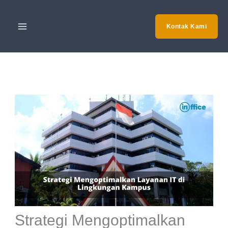
Skip
to
Kontak Kami
content
Strategi Mengoptimalkan