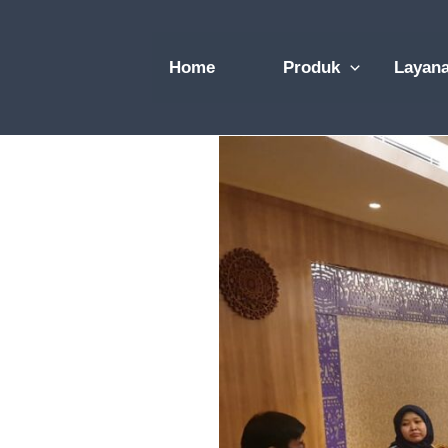
Skip
to
Home
Produk
Layan
content