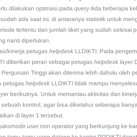
rlu dilakukan optimasi pada
query
Ada beberapa keb
 sudah ada saat ini, di antaranya statistik untuk meng
riode tertentu dan jumlah tiket yang sudah selesai p
ang nanti diperlukan.
tas/kinerja petugas
helpdesk
LLDIKTI: Pada penge
I diberikan peran sebagai petugas
helpdesk layer
D
r Perguruan Tinggi akan diterima lebih dahulu oleh 
la petugas
helpdesk
LLDIKTI tidak mampu menyeles
layer berikutnya. Untuk memantau aktivitas dan kine
 sebuah kontrol, agar bisa diketahui seberapa ban
ikan di layer 1 tersebut.
gakomodir
user
non operator yang berkunjung ke kant
an tamu-tamu yang datang ke kantor PDDIKTI dapat d