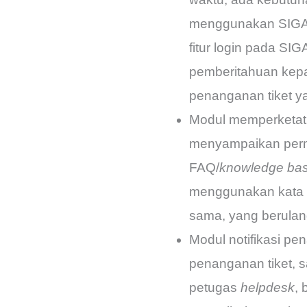
menggunakan SIGAP 
fitur login pada S
pemberitahuan kep
penanganan tiket ya
Modul memperketat f
menyampaikan perma
FAQ/
knowledge ba
menggunakan kata k
sama, yang berulang
Modul notifikasi p
penanganan tiket, s
petugas
helpdesk
, 