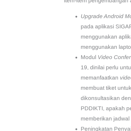
item-item pengembangan ap
Upgrade Android Mob
pada aplikasi SIG
menggunakan aplika
menggunakan lapto
Modul
Video Confe
19, dinilai perlu u
memanfaatkan
vide
membuat tiket untuk
dikonsultasikan den
PDDIKTI, apakah pe
memberikan jadwal d
Peningkatan Penyajia