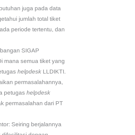
utuhan juga pada data
etahui jumlah total tiket
ada periode tertentu, dan
mbangan SIGAP
i mana semua tiket yang
petugas
helpdesk
LLDIKTI.
aikan permasalahannya,
rja petugas
helpdesk
yak permasalahan dari PT
or: Seiring berjalannya
ifasilitasi dengan