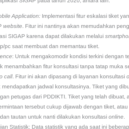
likasi SIGAP pada tahun 2020, antara lain:
ile Application:
Implementasi fitur eskalasi tiket 
AP
website
. Fitur ini nantinya akan memudahkan pe
si SIGAP karena dapat dilakukan melalui
smartpho
p/pc saat membuat dan memantau tiket.
rence
: Untuk mengakomodir kondisi terkini dengan t
ntuk menambahkan fitur konsultasi tanpa tatap muka 
o call
. Fitur ini akan dipasang di layanan konsultasi
o
 mendapatkan jadwal konsultasinya. Tiket yang dibu
gan petugas dari PDDIKTI. Tiket yang telah dibuat, 
rmintaan tersebut cukup dijawab dengan tiket, atau
an tautan untuk nanti dilakukan konsultasi
online
.
n Statistik: Data statistik yang ada saat ini beberapa