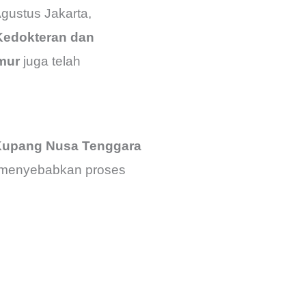
Agustus Jakarta,
Kedokteran dan
mur
juga telah
 Kupang Nusa Tenggara
i menyebabkan proses