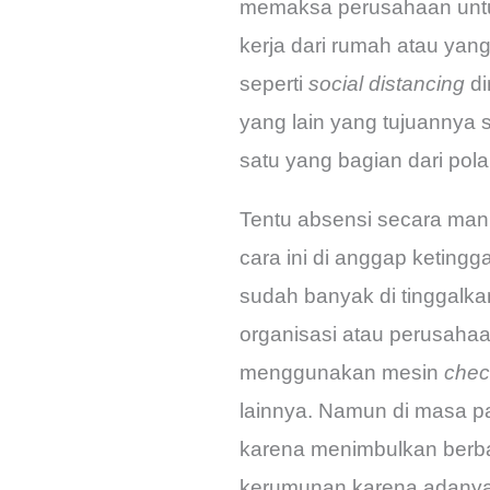
memaksa perusahaan untuk
kerja dari rumah atau yang
seperti
social distancing
di
yang lain yang tujuannya
satu yang bagian dari po
Tentu absensi secara manu
cara ini di anggap keting
sudah banyak di tinggalka
organisasi atau perusaha
menggunakan mesin
chec
lainnya. Namun di masa pan
karena menimbulkan berba
kerumunan karena adanya 