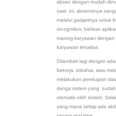
absen dengan mudah dima
saat ini, absensinya san
melalui
gadget
nya untuk b
recognition
, bahkan aplika
masing karyawan dengan 
karyawan tersebut.
Ditambah lagi dengan ada
bekerja, istirahat, atau m
melakukan perekapan data 
denga sistem yang sudah 
otomatis oleh sistem. Sela
yang mana setiap ada akti
secara
real-time.