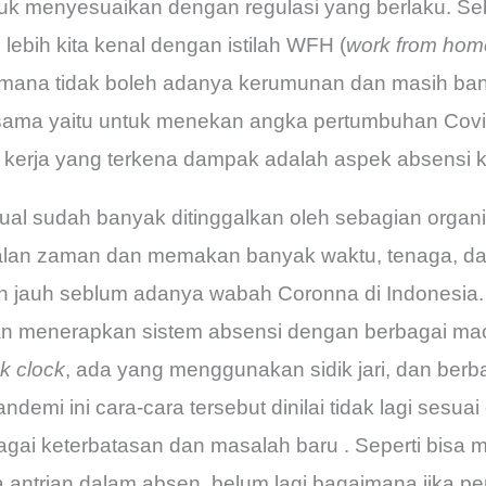
 menyesuaikan dengan regulasi yang berlaku. Sebu
 lebih kita kenal dengan istilah WFH (
work from hom
mana tidak boleh adanya kerumunan dan masih ban
 sama yaitu untuk menekan angka pertumbuhan Covid
la kerja yang terkena dampak adalah aspek absensi
al sudah banyak ditinggalkan oleh sebagian organi
galan zaman dan memakan banyak waktu, tenaga, dan
n jauh seblum adanya wabah Coronna di Indonesia. 
an menerapkan sistem absensi dengan berbagai ma
k clock
, ada yang menggunakan sidik jari, dan be
demi ini cara-cara tersebut dinilai tidak lagi sesua
gai keterbatasan dan masalah baru . Seperti bisa 
antrian dalam absen, belum lagi bagaimana jika p