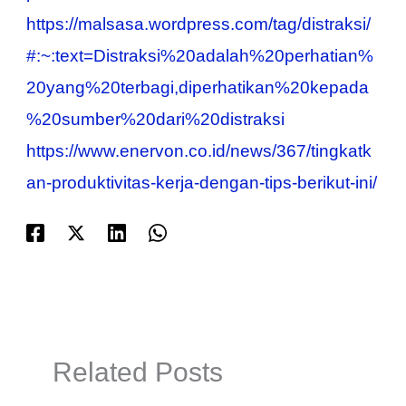
https://malsasa.wordpress.com/tag/distraksi/
#:~:text=Distraksi%20adalah%20perhatian%
20yang%20terbagi,diperhatikan%20kepada
%20sumber%20dari%20distraksi
https://www.enervon.co.id/news/367/tingkatk
an-produktivitas-kerja-dengan-tips-berikut-ini/
Related Posts