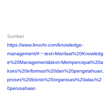
Sumber
https://www.linovhr.com/knowledge-
management/#:~:text=Manfaat%20Knowledg
e%20Management&text=Mempercepat%20a
kses%20informasi%20dan%20pengetahuan,
proses%20bisnis%20organisasi%20atau%2
0perusahaan