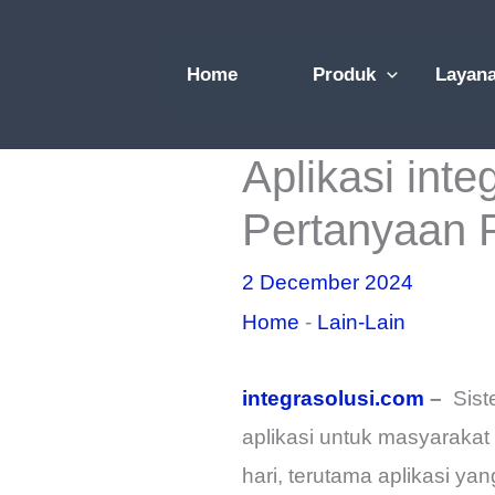
Skip
to
Home
Produk
Layan
content
Aplikasi in
Pertanyaan 
2 December 2024
Home
-
Lain-Lain
integrasolusi.com
–
Siste
aplikasi untuk masyaraka
hari, terutama aplikasi ya