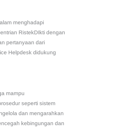
 dalam menghadapi
ntrian RistekDIkti dengan
an pertanyaan dari
ffice Helpdesk didukung
juga mampu
osedur seperti sistem
engelola dan mengarahkan
mencegah kebingungan dan