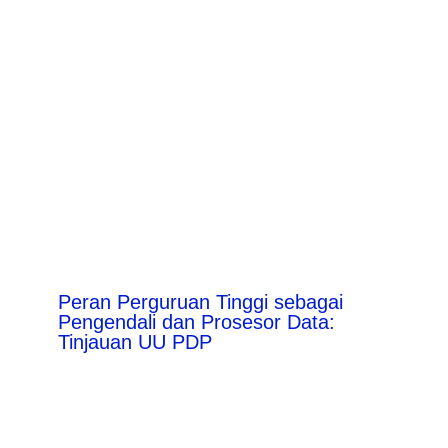
Peran Perguruan Tinggi sebagai
Pengendali dan Prosesor Data:
Tinjauan UU PDP