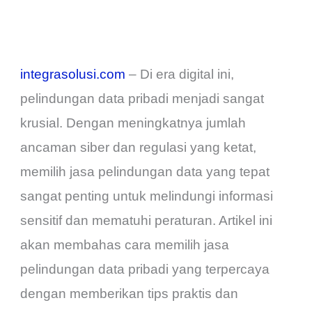
integrasolusi.com
– Di era digital ini,
pelindungan data pribadi menjadi sangat
krusial. Dengan meningkatnya jumlah
ancaman siber dan regulasi yang ketat,
memilih jasa pelindungan data yang tepat
sangat penting untuk melindungi informasi
sensitif dan mematuhi peraturan. Artikel ini
akan membahas cara memilih jasa
pelindungan data pribadi yang terpercaya
dengan memberikan tips praktis dan