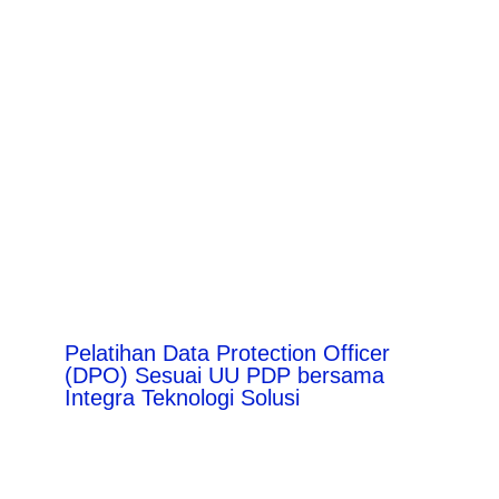
Pelatihan Data Protection Officer
(DPO) Sesuai UU PDP bersama
Integra Teknologi Solusi