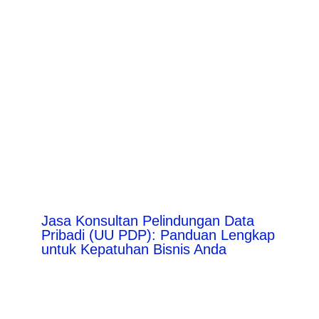
Jasa Konsultan Pelindungan Data
Pribadi (UU PDP): Panduan Lengkap
untuk Kepatuhan Bisnis Anda