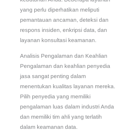
yang perlu diperhatikan meliputi
pemantauan ancaman, deteksi dan
respons insiden, enkripsi data, dan
layanan konsultasi keamanan.
Analisis Pengalaman dan Keahlian
Pengalaman dan keahlian penyedia
jasa sangat penting dalam
menentukan kualitas layanan mereka.
Pilih penyedia yang memiliki
pengalaman luas dalam industri Anda
dan memiliki tim ahli yang terlatih
dalam keamanan data.