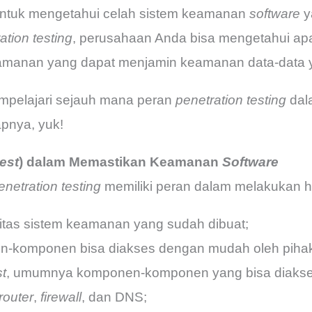
untuk mengetahui celah sistem keamanan
software
y
ation testing
, perusahaan Anda bisa mengetahui apa
amanan yang dapat menjamin keamanan data-data 
mempelajari sejauh mana peran
penetration testing
dal
apnya, yuk!
est
) dalam Memastikan Keamanan
Software
enetration testing
memiliki peran dalam melakukan hal
itas sistem keamanan yang sudah dibuat;
-komponen bisa diakses dengan mudah oleh pihak e
t
, umumnya komponen-komponen yang bisa diakse
router
,
firewall
, dan DNS;