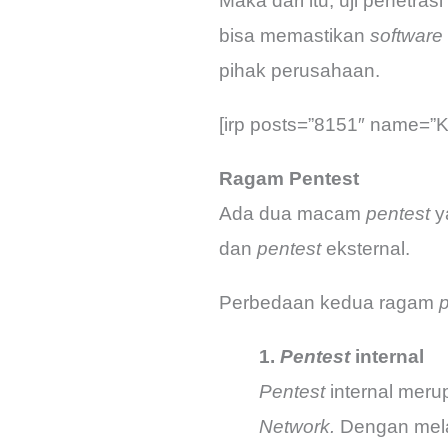
Maka dari itu, uji penetra
bisa memastikan
software
pihak perusahaan.
[irp posts=”8151″ name=”K
Ragam Pentest
Ada dua macam
pentest
y
dan
pentest
eksternal.
Perbedaan kedua ragam
p
1.
Pentest
internal
Pentest
internal merup
Network.
Dengan me