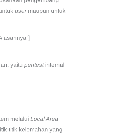
erusahaan pengembang
untuk
user
maupun untuk
Alasannya”]
an, yaitu
pentest
internal
stem melalui
Local Area
itik-titik kelemahan yang