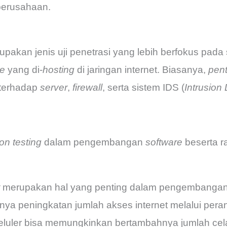
erusahaan.
pakan jenis uji penetrasi yang lebih berfokus pada 
re
yang di-
hosting
di jaringan internet. Biasanya,
pent
terhadap
server
,
firewall
, serta sistem IDS (
Intrusion
on testing
dalam pengembangan
software
beserta 
merupakan hal yang penting dalam pengembanga
nya peningkatan jumlah akses internet melalui peran
seluler bisa memungkinkan bertambahnya jumlah ce