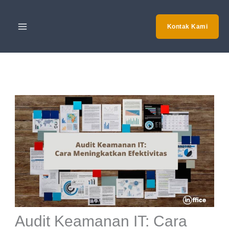
Skip
to
Kontak Kami
content
Audit Keamanan IT: Cara