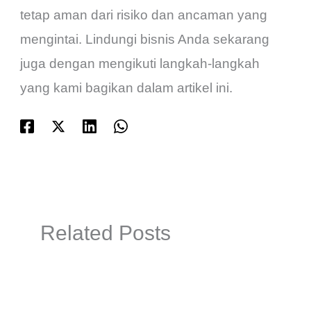
tetap aman dari risiko dan ancaman yang
mengintai. Lindungi bisnis Anda sekarang
juga dengan mengikuti langkah-langkah
yang kami bagikan dalam artikel ini.
Related Posts