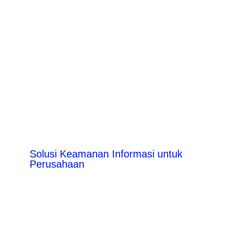
Solusi Keamanan Informasi untuk
Perusahaan