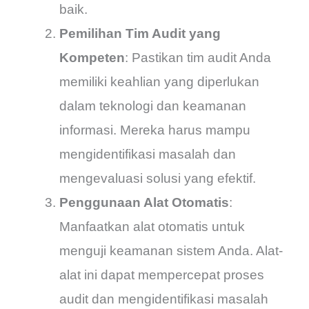
baik.
Pemilihan Tim Audit yang
Kompeten
: Pastikan tim audit Anda
memiliki keahlian yang diperlukan
dalam teknologi dan keamanan
informasi. Mereka harus mampu
mengidentifikasi masalah dan
mengevaluasi solusi yang efektif.
Penggunaan Alat Otomatis
:
Manfaatkan alat otomatis untuk
menguji keamanan sistem Anda. Alat-
alat ini dapat mempercepat proses
audit dan mengidentifikasi masalah