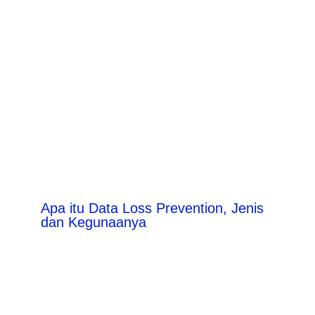
Apa itu Data Loss Prevention, Jenis
dan Kegunaanya