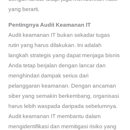
yang berarti.
Pentingnya Audit Keamanan IT
Audit keamanan IT bukan sekadar tugas
rutin yang harus dilakukan. Ini adalah
langkah strategis yang dapat menjaga bisnis
Anda tetap berjalan dengan lancar dan
menghindari dampak serius dari
pelanggaran keamanan. Dengan ancaman
siber yang semakin berkembang, organisasi
harus lebih waspada daripada sebelumnya.
Audit keamanan IT membantu dalam
mengidentifikasi dan memitigasi risiko yang