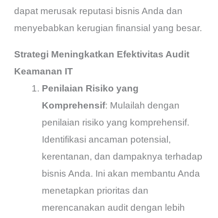
dapat merusak reputasi bisnis Anda dan
menyebabkan kerugian finansial yang besar.
Strategi Meningkatkan Efektivitas Audit
Keamanan IT
Penilaian Risiko yang
Komprehensif
: Mulailah dengan
penilaian risiko yang komprehensif.
Identifikasi ancaman potensial,
kerentanan, dan dampaknya terhadap
bisnis Anda. Ini akan membantu Anda
menetapkan prioritas dan
merencanakan audit dengan lebih