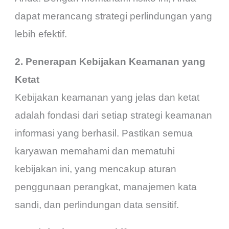
dapat merancang strategi perlindungan yang
lebih efektif.
2. Penerapan Kebijakan Keamanan yang
Ketat
Kebijakan keamanan yang jelas dan ketat
adalah fondasi dari setiap strategi keamanan
informasi yang berhasil. Pastikan semua
karyawan memahami dan mematuhi
kebijakan ini, yang mencakup aturan
penggunaan perangkat, manajemen kata
sandi, dan perlindungan data sensitif.