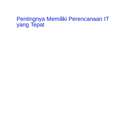
Pentingnya Memiliki Perencanaan IT
yang Tepat