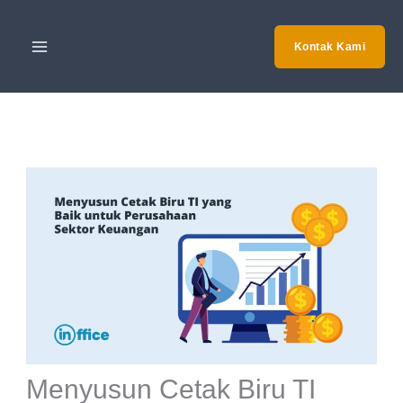
Skip
to
Kontak Kami
content
Menyusun Cetak Biru TI