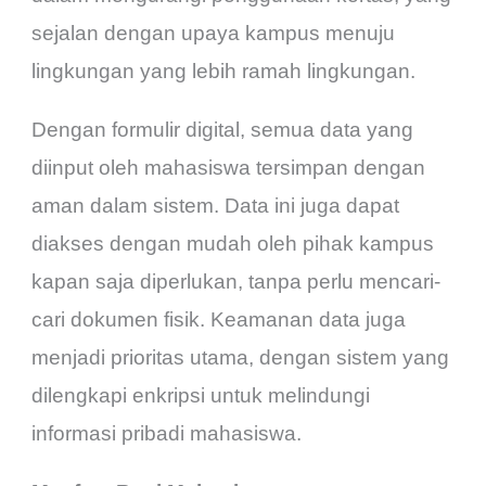
sejalan dengan upaya kampus menuju
lingkungan yang lebih ramah lingkungan.
Dengan formulir digital, semua data yang
diinput oleh mahasiswa tersimpan dengan
aman dalam sistem. Data ini juga dapat
diakses dengan mudah oleh pihak kampus
kapan saja diperlukan, tanpa perlu mencari-
cari dokumen fisik. Keamanan data juga
menjadi prioritas utama, dengan sistem yang
dilengkapi enkripsi untuk melindungi
informasi pribadi mahasiswa.