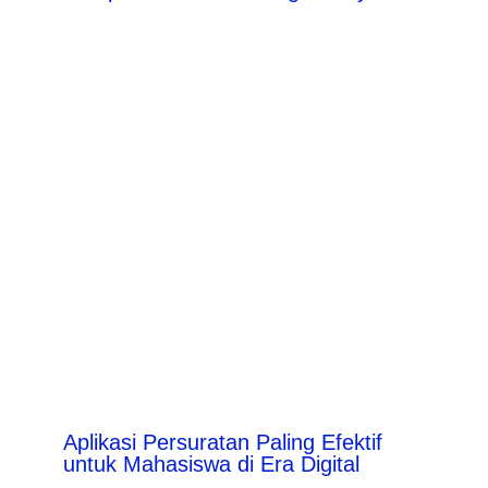
Aplikasi Persuratan Paling Efektif
untuk Mahasiswa di Era Digital