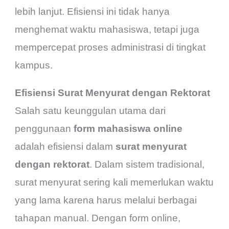
lebih lanjut. Efisiensi ini tidak hanya
menghemat waktu mahasiswa, tetapi juga
mempercepat proses administrasi di tingkat
kampus.
Efisiensi Surat Menyurat dengan Rektorat
Salah satu keunggulan utama dari
penggunaan
form mahasiswa online
adalah efisiensi dalam
surat menyurat
dengan rektorat
. Dalam sistem tradisional,
surat menyurat sering kali memerlukan waktu
yang lama karena harus melalui berbagai
tahapan manual. Dengan form online,