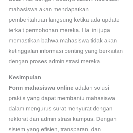
mahasiswa akan mendapatkan
pemberitahuan langsung ketika ada update
terkait permohonan mereka. Hal ini juga
memastikan bahwa mahasiswa tidak akan
ketinggalan informasi penting yang berkaitan
dengan proses administrasi mereka.
Kesimpulan
Form mahasiswa online
adalah solusi
praktis yang dapat membantu mahasiswa
dalam mengurus surat menyurat dengan
rektorat dan administrasi kampus. Dengan
sistem yang efisien, transparan, dan