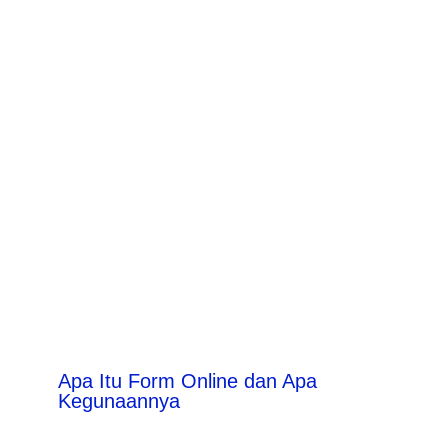
Apa Itu Form Online dan Apa
Kegunaannya