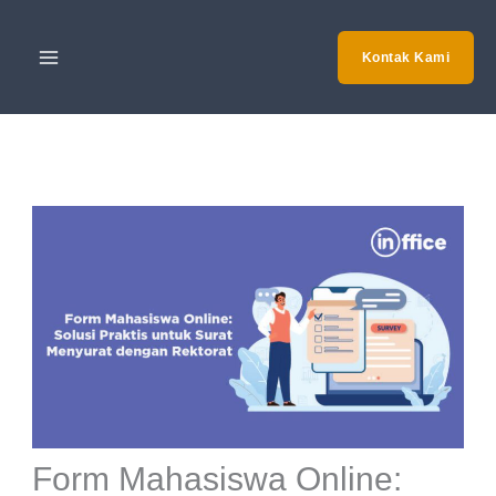
Skip
to
Kontak Kami
content
Form Mahasiswa Online: