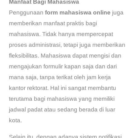
Manfaat Bagi Mahasiswa
Penggunaan
form mahasiswa online
juga
memberikan manfaat praktis bagi
mahasiswa. Tidak hanya mempercepat
proses administrasi, tetapi juga memberikan
fleksibilitas. Mahasiswa dapat mengisi dan
mengajukan formulir kapan saja dan dari
mana saja, tanpa terikat oleh jam kerja
kantor rektorat. Hal ini sangat membantu
terutama bagi mahasiswa yang memiliki
jadwal padat atau sedang berada di luar
kota.
Selain itu, dengan adanya sistem notifikasi,