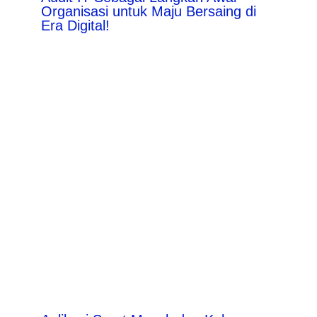
Organisasi untuk Maju Bersaing di
Era Digital!