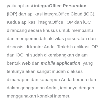
yaitu aplikasi
integraOffice Persuratan
(iOP)
dan aplikasi integraOffice Cloud (iOC).
Kedua aplikasi integraOffice iOP dan iOC
dirancang secara khusus untuk membantu
dan mempermudah aktivitas persuratan dan
disposisi di kantor Anda. Terlebih aplikasi iOP
dan iOC ini sudah dikembangkan dalam
bentuk
web
dan
mobile application
, yang
tentunya akan sangat mudah diakses
dimanapun dan kapanpun Anda berada dan
dalam genggaman Anda , tentunya dengan
menggunakan koneksi internet.