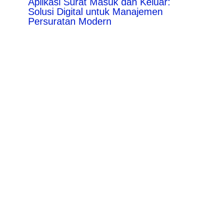
Aplikasi Surat Masuk dan Keluar:
Solusi Digital untuk Manajemen
Persuratan Modern