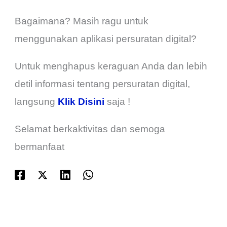
Bagaimana? Masih ragu untuk
menggunakan aplikasi persuratan digital?
Untuk menghapus keraguan Anda dan lebih
detil informasi tentang persuratan digital,
langsung
Klik Disini
saja !
Selamat berkaktivitas dan semoga
bermanfaat