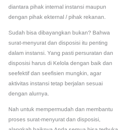
diantara pihak internal instansi maupun
dengan pihak ekternal / pihak rekanan.
Sudah bisa dibayangkan bukan? Bahwa
surat-menyurat dan disposisi itu penting
dalam instansi. Yang pasti persuratan dan
disposisi harus di Kelola dengan baik dan
seefektif dan seefisien mungkin, agar
aktivitas instansi tetap berjalan sesuai
dengan alurnya.
Nah untuk mempermudah dan membantu
proses surat-menyurat dan disposisi,
alangkah baiknya Anda semua bisa terbuka