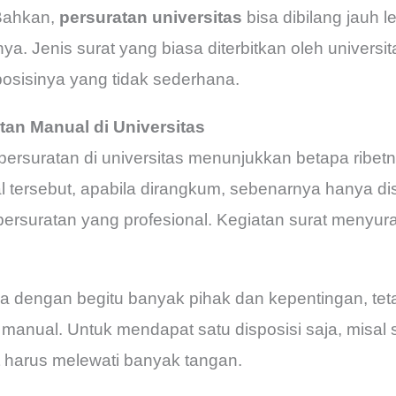
 Bahkan,
persuratan universitas
bisa dibilang jauh 
nya. Jenis surat yang biasa diterbitkan oleh universi
posisinya yang tidak sederhana.
tan Manual di Universitas
persuratan di universitas menunjukkan betapa ribetn
Hal tersebut, apabila dirangkum, sebenarnya hanya d
 persuratan yang profesional. Kegiatan surat meny
 dengan begitu banyak pihak dan kepentingan, teta
manual. Untuk mendapat satu disposisi saja, misal 
ut harus melewati banyak tangan.