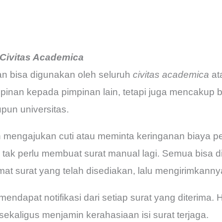
Civitas Academica
n bisa digunakan oleh seluruh
civitas academica
at
pinan kepada pimpinan lain, tetapi juga mencakup 
pun universitas.
n mengajukan cuti atau meminta keringanan biaya p
tak perlu membuat surat manual lagi. Semua bisa dil
t surat yang telah disediakan, lalu mengirimkannya 
ndapat notifikasi dari setiap surat yang diterima. H
 sekaligus menjamin kerahasiaan isi surat terjaga.