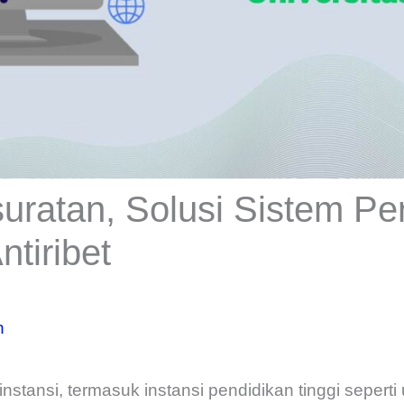
suratan, Solusi Sistem Pe
ntiribet
n
instansi, termasuk instansi pendidikan tinggi seperti u