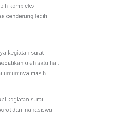
lebih kompleks
tas cenderung lebih
ya kegiatan surat
isebabkan oleh satu hal,
urat umumnya masih
pi kegiatan surat
surat dari mahasiswa