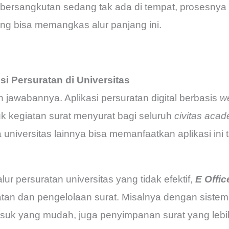
g bersangkutan sedang tak ada di tempat, prosesny
ang bisa memangkas alur panjang ini.
si Persuratan di Universitas
 jawabannya. Aplikasi persuratan digital berbasis
w
tuk kegiatan surat menyurat bagi seluruh
civitas aca
iversitas lainnya bisa memanfaatkan aplikasi ini t
r persuratan universitas yang tidak efektif,
E Offic
n dan pengelolaan surat. Misalnya dengan sistem
suk yang mudah, juga penyimpanan surat yang lebi