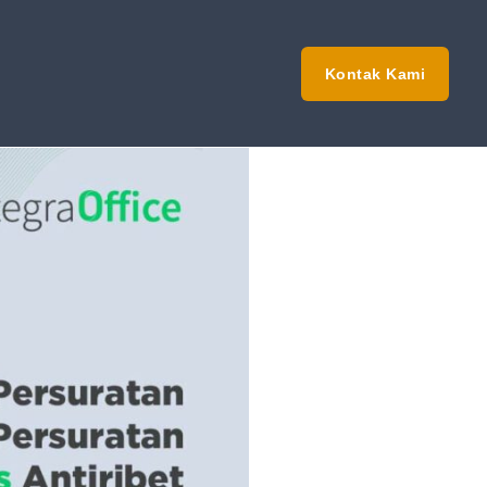
Kontak Kami