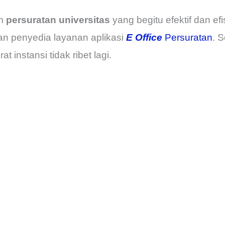
em
persuratan universitas
yang begitu efektif dan efis
n penyedia layanan aplikasi
E Office
Persuratan
. 
t instansi tidak ribet lagi.