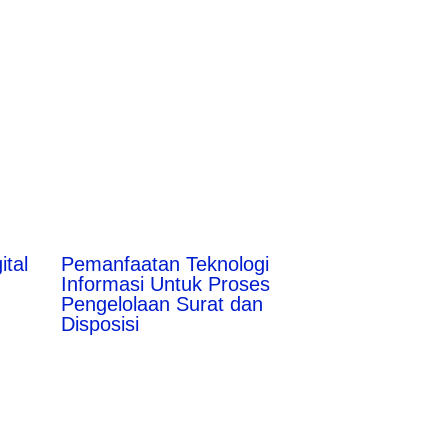
ital
Pemanfaatan Teknologi
Informasi Untuk Proses
Pengelolaan Surat dan
Disposisi