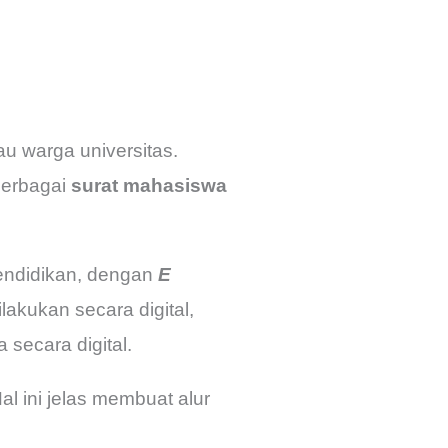
au warga universitas.
berbagai
surat mahasiswa
endidikan, dengan
E
akukan secara digital,
secara digital.
al ini jelas membuat alur