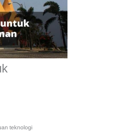
uk
an teknologi