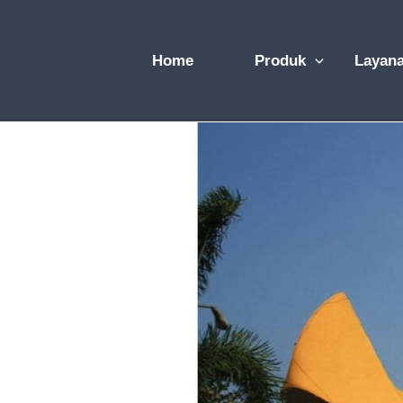
Skip
to
Home
Produk
Layan
content