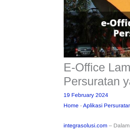
E-Office Lam
Persuratan y
19 February 2024
Home
-
Aplikasi Persurata
integrasolusi.com
– Dalam 