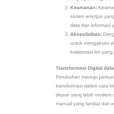
Keamanan:
Keamana
sistem enkripsi ya
data dan informasi y
Aksesibilitas:
Denga
untuk mengakses do
kolaborasi tim yang
Transformasi Digital dal
Perubahan menuju persurat
transformasi dalam cara 
depan yang lebih modern d
manual yang lambat dan r