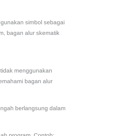
nggunakan simbol sebagai
m, bagan alur skematik
ni tidak menggunakan
memahami bagan alur
tengah berlangsung dalam
uah program. Contoh: