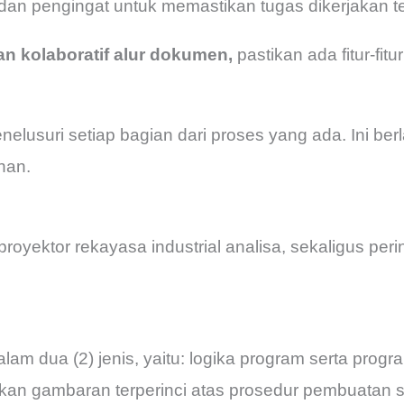
i dan pengingat untuk memastikan tugas dikerjakan t
an kolaboratif alur dokumen,
pastikan ada fitur-fitu
enelusuri setiap bagian dari proses yang ada. Ini be
nan.
 proyektor rekayasa industrial analisa, sekaligus per
dalam dua (2) jenis, yaitu: logika program serta progr
rikan gambaran terperinci atas prosedur pembuatan