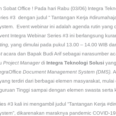
 Sobat Office ! Pada hari Rabu (03/06) Integra Te
eries #3 dengan judul “ Tantangan Kerja #dirumah
em. Event webinar ini adalah agenda rutin yang d
event Integra Webinar Series #3 ini berlangsung kur
ing,
yang dimulai pada pukul 13.00 – 14.00 WIB da
t
acara dan Bapak Budi Arif sebagai narasumber aca
ku
Project Manager
di
Integra Teknologi Solusi
yang
egraOffice
Document Management System (DMS).
A
 yang terdiri dari berbagai elemen masyarakat, mulai 
uruan Tinggi sampai dengan elemen swasta serta 
ies #3 kali ini mengambil judul “Tantangan Kerja #
stem”, dikarenakan maraknya pandemic COVID-1