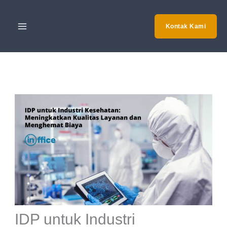
Skip
to
Kontak Kami
content
IDP untuk Industri