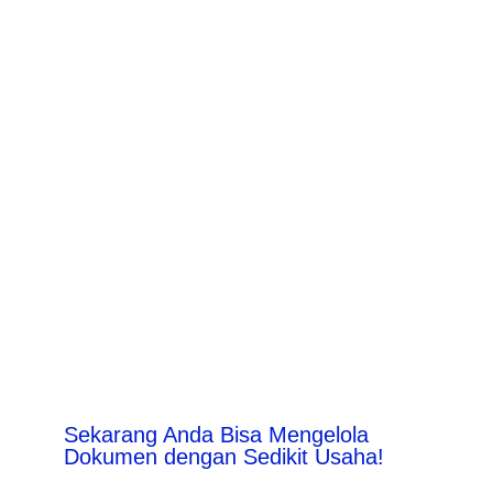
Sekarang Anda Bisa Mengelola
Dokumen dengan Sedikit Usaha!