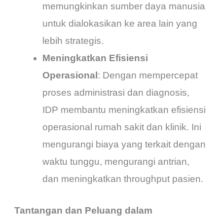
memungkinkan sumber daya manusia
untuk dialokasikan ke area lain yang
lebih strategis.
Meningkatkan Efisiensi
Operasional
: Dengan mempercepat
proses administrasi dan diagnosis,
IDP membantu meningkatkan efisiensi
operasional rumah sakit dan klinik. Ini
mengurangi biaya yang terkait dengan
waktu tunggu, mengurangi antrian,
dan meningkatkan throughput pasien.
Tantangan dan Peluang dalam