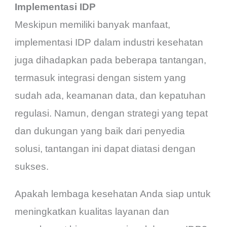
Implementasi IDP
Meskipun memiliki banyak manfaat,
implementasi IDP dalam industri kesehatan
juga dihadapkan pada beberapa tantangan,
termasuk integrasi dengan sistem yang
sudah ada, keamanan data, dan kepatuhan
regulasi. Namun, dengan strategi yang tepat
dan dukungan yang baik dari penyedia
solusi, tantangan ini dapat diatasi dengan
sukses.
Apakah lembaga kesehatan Anda siap untuk
meningkatkan kualitas layanan dan