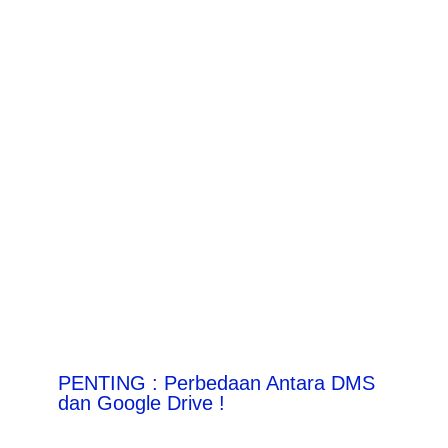
PENTING : Perbedaan Antara DMS
dan Google Drive !