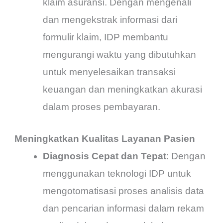
klaim asuransi. Dengan mengenali
dan mengekstrak informasi dari
formulir klaim, IDP membantu
mengurangi waktu yang dibutuhkan
untuk menyelesaikan transaksi
keuangan dan meningkatkan akurasi
dalam proses pembayaran.
Meningkatkan Kualitas Layanan Pasien
Diagnosis Cepat dan Tepat
: Dengan
menggunakan teknologi IDP untuk
mengotomatisasi proses analisis data
dan pencarian informasi dalam rekam