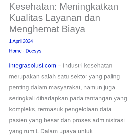
Kesehatan: Meningkatkan
Kualitas Layanan dan
Menghemat Biaya
1 April 2024
Home
-
Docsys
integrasolusi.com
– Industri kesehatan
merupakan salah satu sektor yang paling
penting dalam masyarakat, namun juga
seringkali dihadapkan pada tantangan yang
kompleks, termasuk pengelolaan data
pasien yang besar dan proses administrasi
yang rumit. Dalam upaya untuk