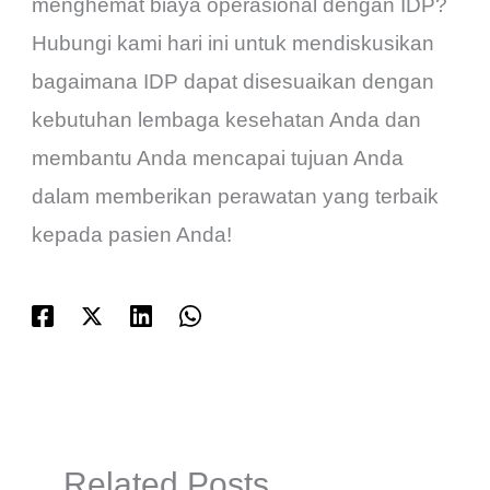
menghemat biaya operasional dengan IDP?
Hubungi kami hari ini untuk mendiskusikan
bagaimana IDP dapat disesuaikan dengan
kebutuhan lembaga kesehatan Anda dan
membantu Anda mencapai tujuan Anda
dalam memberikan perawatan yang terbaik
kepada pasien Anda!
Related Posts